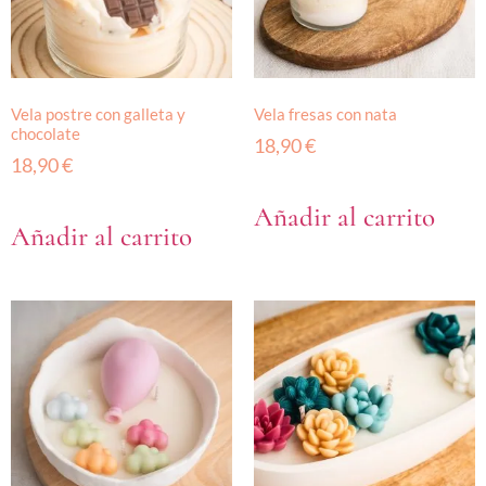
Vela postre con galleta y
Vela fresas con nata
chocolate
18,90
€
18,90
€
Añadir al carrito
Añadir al carrito