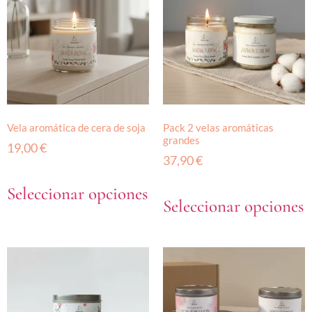
Vela aromática de cera de soja
Pack 2 velas aromáticas
grandes
19,00
€
37,90
€
Seleccionar opciones
Seleccionar opciones