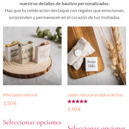
nuestros detalles de bautizo personalizados.
Haz que tu celebración destaque con regalos que emocionan,
sorprenden y permanecen en el corazón de tus invitados.
Mini jabón natural
Jabón natural en bolsa de lino
3,50
€
Valorado
5,90
€
con
5.00
de 5
Seleccionar opciones
Seleccionar opciones