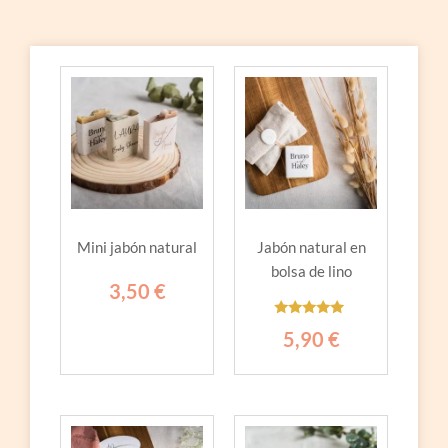
Mini jabón natural
Jabón natural en
bolsa de lino
3,50
€
Valorado
5,90
€
con
5.00
de 5