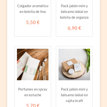
Colgador aromático
Pack jabón mini y
en bolsita de lino
bálsamo labial en
bolsita de organza
5,50
€
6,90
€
Perfumes en spray
Pack jabón mini y
en estuche
bálsamo labial en
cajita kraft
5,70
€