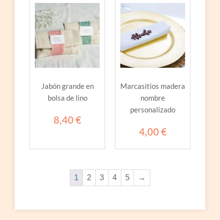
Jabón grande en
Marcasitios madera
bolsa de lino
nombre
personalizado
8,40
€
4,00
€
1
2
3
4
5
→