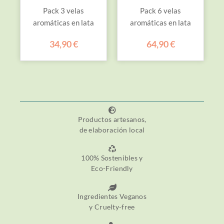
Pack 3 velas
Pack 6 velas
aromáticas en lata
aromáticas en lata
34,90
€
64,90
€
Productos artesanos,
de elaboración local
100% Sostenibles y
Eco-Friendly
Ingredientes Veganos
y Cruelty-free