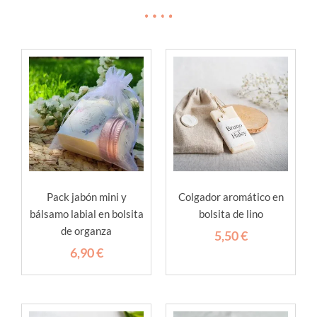
Pack jabón mini y
Colgador aromático en
bálsamo labial en bolsita
bolsita de lino
de organza
5,50
€
6,90
€