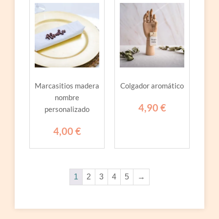
Marcasitios madera
Colgador aromático
nombre
4,90
€
personalizado
4,00
€
1
2
3
4
5
→