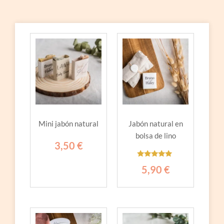
Mini jabón natural
Jabón natural en
bolsa de lino
3,50
€
Valorado
5,90
€
con
5.00
de 5