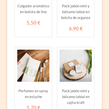
Colgador aromático
Pack jabón mini y
en bolsita de lino
bálsamo labial en
bolsita de organza
5,50
€
6,90
€
Perfumes en spray
Pack jabón mini y
en estuche
bálsamo labial en
cajita kraft
5,70
€