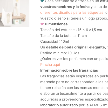
♥
Cada perfume se entrega en un
estu
vuestros nombres y la fecha
y cinta d
diferentes diseños para las etiquetas
, 
vuestro diseño si tenéis un logo propio.
♥
Dimensiones
:
Tamaño del estuche : 15 x 6 x1,5 cm
Tamaño de la botella: 11 cm
Capacidad : 10ml
Un
detalle de boda original, elegante,
Pedido mínimo: 10 Uds
¿Quieres ver los perfumes con un packa
Pincha aquí
Información sobre las fragancias
Las fragancias están inspiradas en per
mercado pero no corresponden a los pe
tienen relación con las marcas mencio
elaboran artesanalmente a partir de ba
adquiridas a proveedores especializado
laboratorio autorizado por la AEMPS nº