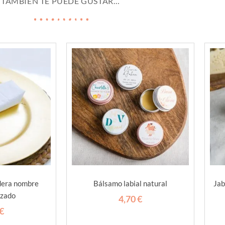
TAMBIÉN TE PUEDE GUSTAR…
dera nombre
Bálsamo labial natural
Jab
izado
4,70
€
€