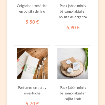
Colgador aromático
Pack jabón mini y
en bolsita de lino
bálsamo labial en
bolsita de organza
5,50
€
6,90
€
Perfumes en spray
Pack jabón mini y
en estuche
bálsamo labial en
cajita kraft
5,70
€