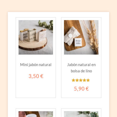
Mini jabón natural
Jabón natural en
bolsa de lino
3,50
€
Valorado
5,90
€
con
5.00
de 5