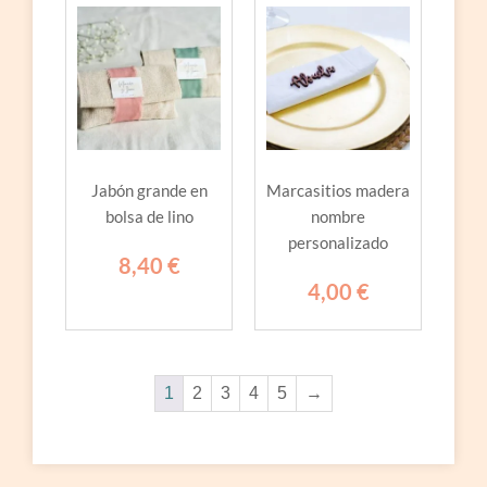
Jabón grande en
Marcasitios madera
bolsa de lino
nombre
personalizado
8,40
€
4,00
€
1
2
3
4
5
→